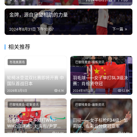
金牌，源自守望相助的力量
2024年8月31日 下午10:07
下一篇
相关推荐
冬残奥赛场
巴黎残奥会-最新资讯
轮椅冰壶混双比赛即将开赛 中
羽毛球——女子单打SL3级决
国队首战日本
赛：肖祖贤夺冠
2026年3月5日
4.1K
2024年9月2日
12.8K
巴黎残奥会-最新资讯
巴黎残奥会-最新资讯
羽毛球——女子双打WH1-
田径——女子标枪F34级：邹
WH2级决赛：刘禹彤/尹梦璐
莉娟、左彩云分获冠亚军
夺冠
2024年9月2日
12.9K
2024年9月2日
12.8K