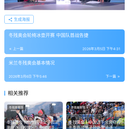
赞
(0)
生成海报
冬残奥会轮椅冰壶开赛 中国队首战告捷
上一篇
2026年3月5日 下午4:31
米兰冬残奥会基本情况
2026年3月6日 下午5:46
下一篇
相关推荐
冬残奥赛场
冬残奥赛场
冬残奥会丨冬季两项女子短距
冬残奥会 | 中国选手余爽夺得
离追逐（视障）：中国选手王
冬季两项男子短距离追逐（视