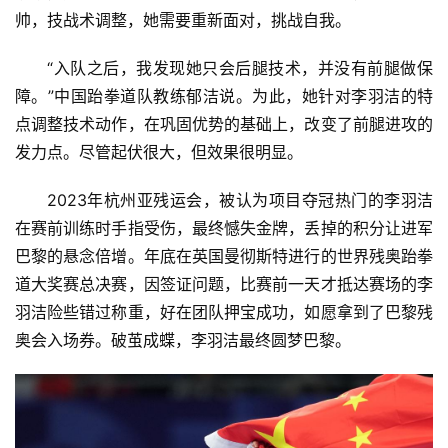
帅，技战术调整，她需要重新面对，挑战自我。
“入队之后，我发现她只会后腿技术，并没有前腿做保
障。”中国跆拳道队教练郁洁说。为此，她针对李羽洁的特
点调整技术动作，在巩固优势的基础上，改变了前腿进攻的
发力点。尽管起伏很大，但效果很明显。
2023年杭州亚残运会，被认为项目夺冠热门的李羽洁
在赛前训练时手指受伤，最终憾失金牌，丢掉的积分让进军
巴黎的悬念倍增。年底在英国曼彻斯特进行的世界残奥跆拳
道大奖赛总决赛，因签证问题，比赛前一天才抵达赛场的李
羽洁险些错过称重，好在团队押宝成功，如愿拿到了巴黎残
奥会入场券。破茧成蝶，李羽洁最终圆梦巴黎。