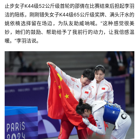
止步女子K44级52公斤级首轮的邵倩在比赛结束后担起李羽
洁的陪练，刚刚错失女子K44级65公斤级奖牌、满头汗水的
姚依楠选择留在场边，为队友助威呐喊。“这种感觉很美
妙，她们的鼓励、帮助给予了我前行的动力，让我倍感温
暖。”李羽洁说。