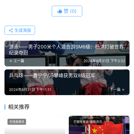
赞
(0)
生成海报
游泳——男子200米个人混合游SM6级：杨洪打破世界
纪录夺冠
上一篇
2024年8月31日 下午3:22
乒乓球——曹宁宁/冯攀峰获男双8级冠军
2024年8月31日 下午11:11
下一篇
相关推荐
冬残奥赛场
巴黎残奥会-最新资讯