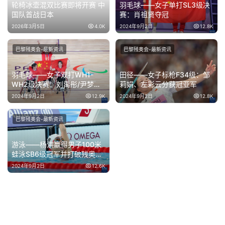
轮椅冰壶混双比赛即将开赛 中
羽毛球——女子单打SL3级决
国队首战日本
赛：肖祖贤夺冠
2026年3月5日
4.0K
2024年9月2日
12.8K
巴黎残奥会-最新资讯
巴黎残奥会-最新资讯
羽毛球——女子双打WH1-
田径——女子标枪F34级：邹
WH2级决赛：刘禹彤/尹梦璐
莉娟、左彩云分获冠亚军
夺冠
2024年9月2日
12.9K
2024年9月2日
12.8K
巴黎残奥会-最新资讯
游泳——杨洪赢得男子100米
蛙泳SB6级冠军并打破残奥会
纪录
2024年9月2日
12.6K