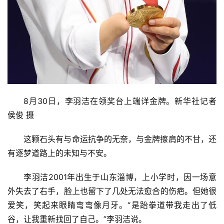
8月30日，李羽洁在领奖台上端详金牌。新华社记者 
侯俊 摄
这颗石头有与命运抗争的无奈，与金牌擦肩的不甘，还
有逐梦道路上的未知与不安。
李羽洁2001年出生于山东淄博，上小学时，因一场意
外失去了右手，脸上也留下了几处无法愈合的伤疤。但她很
爱笑，笑起来眼睛弯弯像月牙。“是跆拳道带我走出了低
谷，让我重新找回了自己。”李羽洁说。