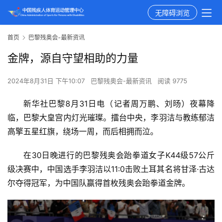
无障碍浏览
首页
巴黎残奥会-最新资讯
金牌，源自守望相助的力量
2024年8月31日 下午10:07
巴黎残奥会-最新资讯
阅读 9775
新华社巴黎8月31日电（记者周万鹏、刘旸）夜幕降
临，巴黎大皇宫内灯光璀璨。擂台中央，李羽洁与教练郁洁
高擎五星红旗，绕场一周，而后相拥而泣。
在30日晚进行的巴黎残奥会跆拳道女子K44级57公斤
级决赛中，中国选手李羽洁以11:0击败土耳其名将甘泽·古达
尔夺得冠军，为中国队赢得首枚残奥会跆拳道金牌。