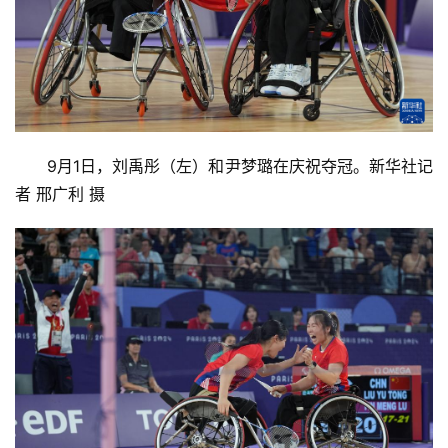
9月1日，刘禹彤（左）和尹梦璐在庆祝夺冠。新华社记
者 邢广利 摄