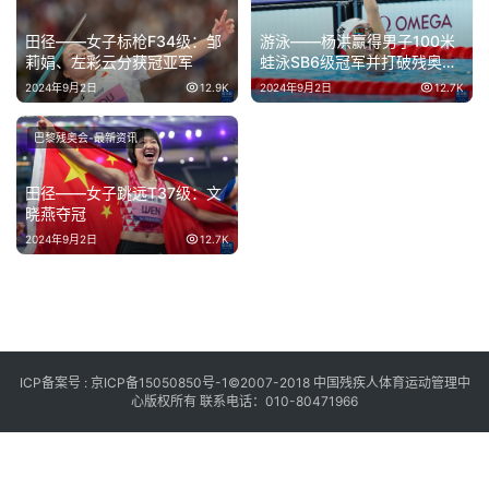
田径——女子标枪F34级：邹
游泳——杨洪赢得男子100米
莉娟、左彩云分获冠亚军
蛙泳SB6级冠军并打破残奥会
纪录
2024年9月2日
12.9K
2024年9月2日
12.7K
巴黎残奥会-最新资讯
田径——女子跳远T37级：文
晓燕夺冠
2024年9月2日
12.7K
ICP备案号 :
京ICP备15050850号-1
©2007-2018 中国残疾人体育运动管理中
心版权所有 联系电话：010-80471966