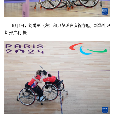
9月1日，刘禹彤（左）和尹梦璐在庆祝夺冠。新华社记
者 邢广利 摄