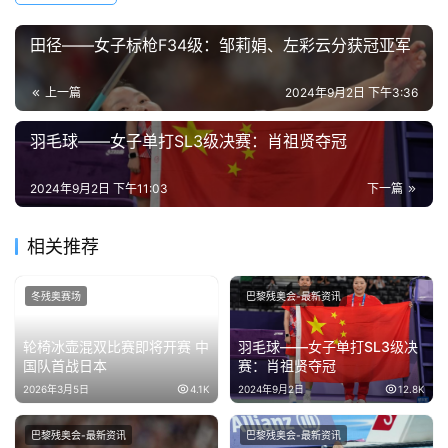
田径——女子标枪F34级：邹莉娟、左彩云分获冠亚军
上一篇
2024年9月2日 下午3:36
羽毛球——女子单打SL3级决赛：肖祖贤夺冠
2024年9月2日 下午11:03
下一篇
相关推荐
冬残奥赛场
巴黎残奥会-最新资讯
轮椅冰壶混双比赛即将开赛 中
羽毛球——女子单打SL3级决
国队首战日本
赛：肖祖贤夺冠
2026年3月5日
4.1K
2024年9月2日
12.8K
巴黎残奥会-最新资讯
巴黎残奥会-最新资讯