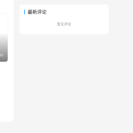
最新评论
暂无评论
运
50