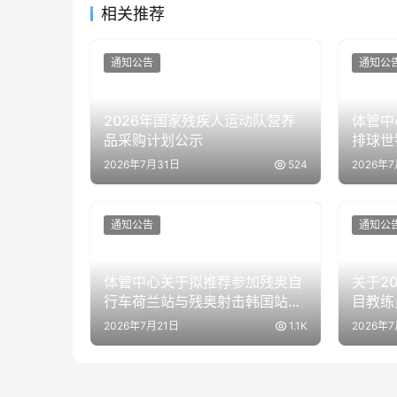
相关推荐
通知公告
通知公
2026年国家残疾人运动队营养
体管中
品采购计划公示
排球世
知
2026年7月31日
524
2026年
通知公告
通知公
体管中心关于拟推荐参加残奥自
关于2
行车荷兰站与残奥射击韩国站运
目教练
动员名单公示的通知
通知
2026年7月21日
1.1K
2026年7