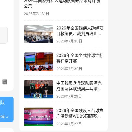
2026年国家残疾人运动队营养品采购计划
公示
2026年7月31日
2026年全国残疾人跳绳项
目教练员、裁判员培训班
在新疆伊犁开班
2026年7月30日
2026年全国坐式排球锦标
赛在京开赛
2026年7月30日
中国残奥乒乓球队圆满完
成国际乒联残奥乒乓球新
星赛和精英赛泰国站参赛
2026年7月29日
任务
艇队
2026年全国残疾人台球推
广活动暨WDBS国际残疾
一篇
人斯诺克邀请赛在上海举
2026年7月27日
办