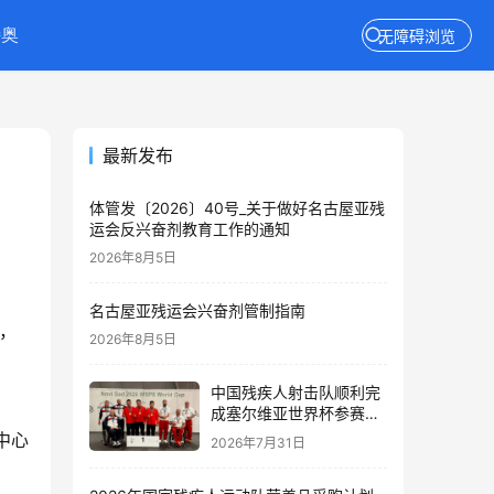
特奥
无障碍浏览
最新发布
体管发〔2026〕40号_关于做好名古屋亚残
运会反兴奋剂教育工作的通知
2026年8月5日
名古屋亚残运会兴奋剂管制指南
赛，
2026年8月5日
中国残疾人射击队顺利完
成塞尔维亚世界杯参赛任
务
中心
2026年7月31日
    