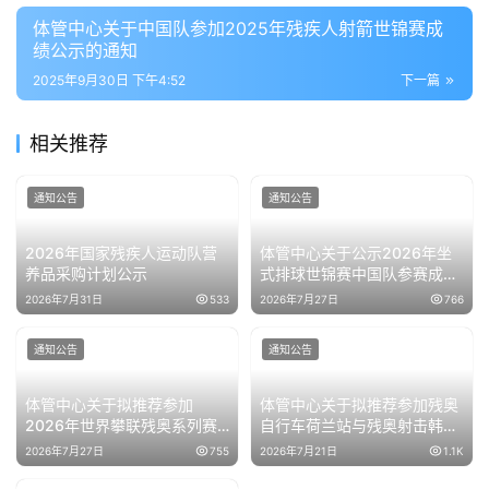
体管中心关于中国队参加2025年残疾人射箭世锦赛成
绩公示的通知
2025年9月30日 下午4:52
下一篇
相关推荐
通知公告
通知公告
2026年国家残疾人运动队营
体管中心关于公示2026年坐
养品采购计划公示
式排球世锦赛中国队参赛成绩
的通知
2026年7月31日
533
2026年7月27日
766
通知公告
通知公告
体管中心关于拟推荐参加
体管中心关于拟推荐参加残奥
2026年世界攀联残奥系列赛
自行车荷兰站与残奥射击韩国
韩国站运动员名单公示的通知
站运动员名单公示的通知
2026年7月27日
755
2026年7月21日
1.1K