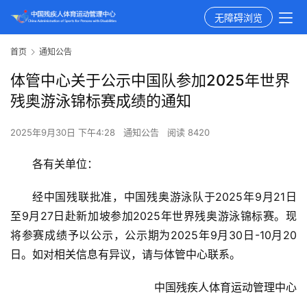
无障碍浏览
首页
通知公告
体管中心关于公示中国队参加2025年世界
残奥游泳锦标赛成绩的通知
2025年9月30日 下午4:28
通知公告
阅读 8420
各有关单位：
经中国残联批准，中国残奥游泳队于2025年9月21日
至9月27日赴新加坡参加2025年世界残奥游泳锦标赛。现
将参赛成绩予以公示，公示期为2025年9月30日-10月20
日。如对相关信息有异议，请与体管中心联系。
中国残疾人体育运动管理中心