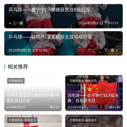
乒乓球——曹宁宁/冯攀峰获男双8级冠军
上一篇
2024年8月31日 下午11:11
乒乓球——谷晓丹/潘嘉敏获女双10级冠军
2024年9月1日 上午10:55
下一篇
相关推荐
冬残奥赛场
巴黎残奥会-最新资讯
轮椅冰壶混双比赛即将开赛 中
羽毛球——女子单打SL3级决
国队首战日本
赛：肖祖贤夺冠
2026年3月5日
4.0K
2024年9月2日
12.8K
巴黎残奥会-最新资讯
巴黎残奥会-最新资讯