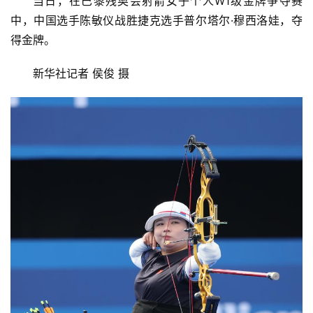
当日，在巴黎残奥会射箭女子个人W1级金牌争夺赛
中，中国选手陈敏仪战胜捷克选手普尔塔尔·穆西洛娃，夺
得金牌。
新华社记者 侯俊 摄