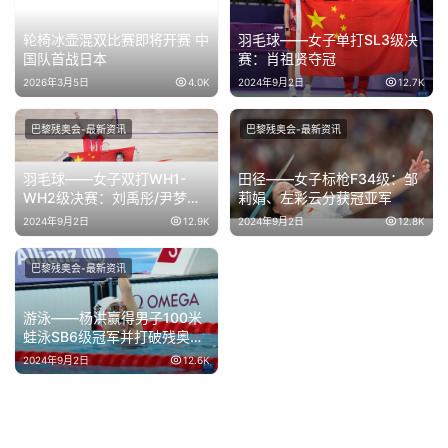
轮椅冰壶混双比赛即将开赛 中
羽毛球——女子单打SL3级决
国队首战日本
赛：肖祖贤夺冠
2026年3月5日
4.0K
2024年9月2日
12.7K
巴黎残奥会-最新资讯
巴黎残奥会-最新资讯
羽毛球——女子双打WH1-
田径——女子标枪F34级：邹
WH2级决赛：刘禹彤/尹梦璐
莉娟、左彩云分获冠亚军
夺冠
2024年9月2日
12.9K
2024年9月2日
12.8K
巴黎残奥会-最新资讯
游泳——杨洪赢得男子100米
蛙泳SB6级冠军并打破残奥会
纪录
2024年9月2日
12.6K