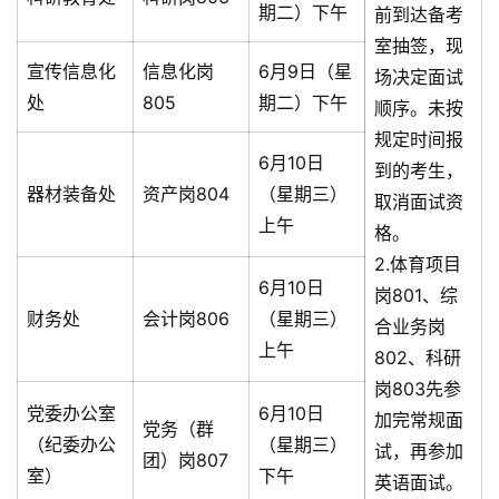
期二）下午
前到达备考
室抽签，现
宣传信息化
信息化岗
6月9日（星
场决定面试
处
805
期二）下午
顺序。未按
规定时间报
6月10日
到的考生，
器材装备处
资产岗804
（星期三）
取消面试资
上午
格。
2.体育项目
6月10日
岗801、综
财务处
会计岗806
（星期三）
合业务岗
上午
802、科研
岗803先参
党委办公室
6月10日
加完常规面
党务（群
（纪委办公
（星期三）
试，再参加
团）岗807
室）
下午
英语面试。