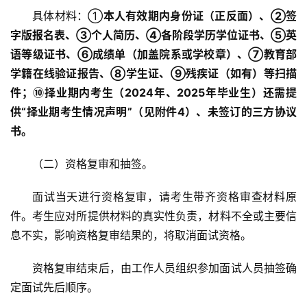
具体材料：①
本人有效期内身份证（正反面）
、②
签
字版报名表、
③
个人简历、
④
各阶段学历学位证书、
⑤
英
语等级证书、
⑥
成绩单（加盖院系或学校章）、
⑦
教育部
学籍在线验证报告、
⑧
学生证、
⑨
残疾证（如有）等扫描
件；
⑩
择业期内考生（20
2
4年、20
2
5年毕业生）还需提
供“择业期考生情况声明”（见附件4）、未签订的三方协议
书。
（二）资格复审和抽签。
面试当天进行资格复审，请考生带齐资格审查材料原
件。考生应对所提供材料的真实性负责，材料不全或主要信
息不实，影响资格复审结果的，将取消面试资格。
资格复审结束后，由工作人员组织参加面试人员抽签确
定面试先后顺序。