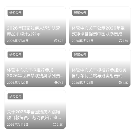
通知公告
通知公告
2026年国家残疾人运动队营
体管中心关于公示2026年坐
养品采购计划公示
式排球世锦赛中国队参赛成绩
的通知
2026年7月31日
523
2026年7月27日
759
通知公告
通知公告
体管中心关于拟推荐参加
体管中心关于拟推荐参加残奥
2026年世界攀联残奥系列赛
自行车荷兰站与残奥射击韩国
韩国站运动员名单公示的通知
站运动员名单公示的通知
2026年7月27日
748
2026年7月21日
1.1K
通知公告
关于2026年全国残疾人跳绳
项目教练员、裁判员培训班的
补充通知
2026年7月15日
2.2K