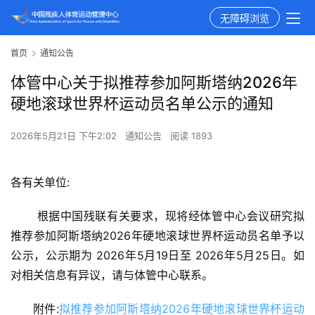
无障碍浏览
首页
通知公告
体管中心关于拟推荐参加阿斯塔纳2026年
硬地滚球世界杯运动员名单公示的通知
2026年5月21日 下午2:02
通知公告
阅读 1893
各有关单位:
 根据中国残联有关要求，现将经体管中心会议研究拟
推荐参加阿斯塔纳2026年硬地滚球世界杯运动员名单予以
公示，公示期为 2026年5月19日至 2026年5月25日。如
对相关信息有异议，请与体管中心联系。
附件:
拟推荐参加阿斯塔纳2026年硬地滚球世界杯运动