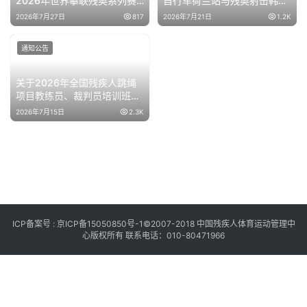
2026年世界攀联残奥系列赛
自行车荷兰站与残奥射击韩国
韩国站运动员名单公示的通知
站运动员名单公示的通知
2026年7月27日
817
2026年7月21日
1.2K
通知公告
关于2026年全国残疾人跳绳
项目教练员、裁判员培训班的
补充通知
2026年7月15日
2.3K
ICP备案号 :
京ICP备15050850号-1
©2007-2018 中国残疾人体育运动管理中
心版权所有 联系电话：010-80471966