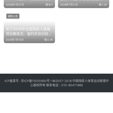
韩国站运动员名单公示的通知
站运动员名单公示的通知
2026年7月27日
817
2026年7月21日
1.2K
通知公告
关于2026年全国残疾人跳绳
项目教练员、裁判员培训班的
补充通知
2026年7月15日
2.3K
ICP备案号 :
京ICP备15050850号-1
©2007-2018 中国残疾人体育运动管理中
心版权所有 联系电话：010-80471966