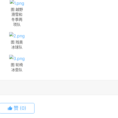
图 越野
滑雪和
冬季两
项队
图 残奥
冰球队
图 轮椅
冰壶队
赞
(0)