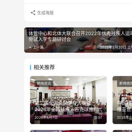
生成海报
体管中心和北体大联合召开2022年优秀残疾人运
免试入学专题研讨会
上一篇
2023年3月30日 上午
相关推荐
新闻资讯
新闻资
第二届全国全民健身大赛暨
中国残
2026年全国残疾人匹克球推广
维亚世
活动在京举办
2026年8月7日
97
2026年