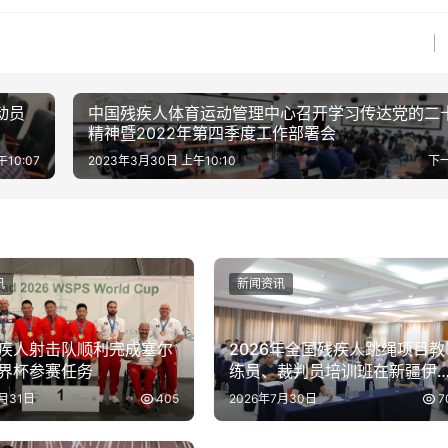
动员
中国残疾人体育运动管理中心召开学习传达党的二
精神暨2022年第四季度工作部署会
10:07
2023年3月30日 上午10:10
下
讯
新闻资讯
疾人射击队顺利完成塞尔
2026年全国残疾人跳绳项目教
界杯参赛任务
练员、裁判员培训班在新疆伊
开班
7月31日
405
2026年7月30日
7