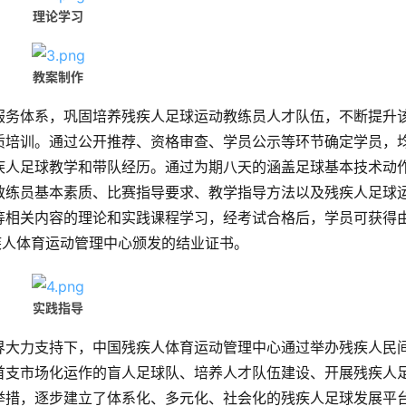
理论学习
教案制作
服务体系，巩固培养残疾人足球运动教练员人才队伍，不断提升
质培训。通过公开推荐、资格审查、学员公示等环节确定学员，
疾人足球教学和带队经历。通过为期八天的涵盖足球基本技术动
教练员基本素质、比赛指导要求、教学指导方法以及残疾人足球
等相关内容的理论和实践课程学习，经考试合格后，学员可获得
疾人体育运动管理中心颁发的结业证书。
实践指导
界大力支持下，中国残疾人体育运动管理中心通过举办残疾人民
首支市场化运作的盲人足球队、培养人才队伍建设、开展残疾人
举措，逐步建立了体系化、多元化、社会化的残疾人足球发展平