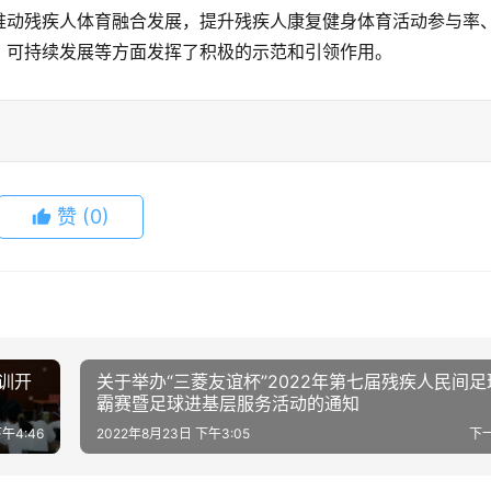
推动残疾人体育融合发展，提升残疾人康复健身体育活动参与率
、可持续发展等方面发挥了积极的示范和引领作用。
赞
(0)
训开
关于举办“三菱友谊杯”2022年第七届残疾人民间足
霸赛暨足球进基层服务活动的通知
午4:46
2022年8月23日 下午3:05
下