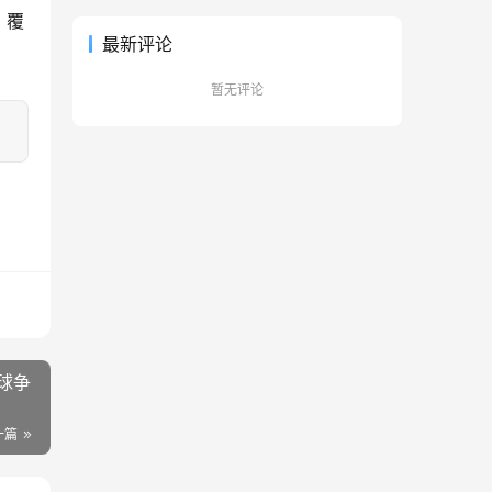
、覆
最新评论
暂无评论
球争
一篇