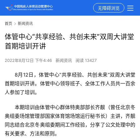
无障碍浏览
首页
新闻资讯
体管中心“共享经验、共创未来”双周大讲堂
首期培训开讲
2022年8月12日 下午4:46
新闻资讯
阅读 13427
8月12日，体管中心“共享经验、共创未来”双周大讲堂
首期培训开讲。体管中心领导班子、全体工作人员共一百余
人参加了培训。
本期培训由体管中心群体特奥部部长齐靓（曾任北京冬
奥组委场馆管理部国家体育馆场馆运行秘书长）主讲，齐靓
同志结合北京冬奥组委期间工作经验，分享了公文处理中的
有关要求、方法和原则。