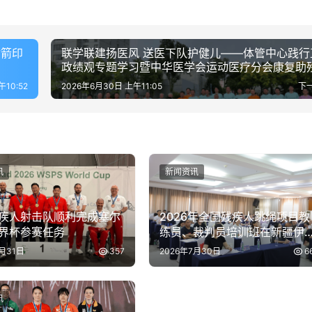
射箭印
联学联建扬医风 送医下队护健儿——体管中心践行
政绩观专题学习暨中华医学会运动医疗分会康复助
医下队义诊活动
午10:52
2026年6月30日 上午11:05
下
讯
新闻资讯
疾人射击队顺利完成塞尔
2026年全国残疾人跳绳项目教
界杯参赛任务
练员、裁判员培训班在新疆伊
开班
7月31日
357
2026年7月30日
6
讯