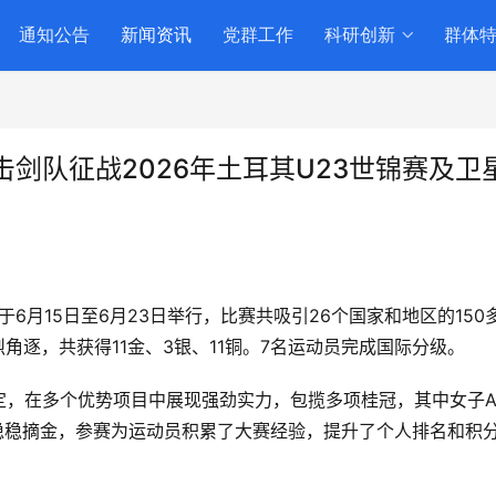
通知公告
新闻资讯
党群工作
科研创新
群体
剑队征战2026年土耳其U23世锦赛及卫
于6月15日至6月23日举行，比赛共吸引26个国家和地区的150
烈角逐，共获得11金、3银、11铜。7名运动员完成国际分级。
定，在多个优势项目中展现强劲实力，包揽多项桂冠，其中女子
稳稳摘金，参赛为运动员积累了大赛经验，提升了个人排名和积