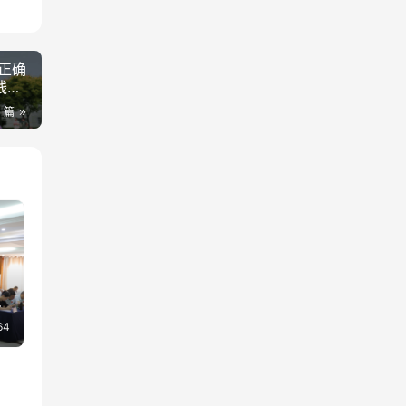
正确
残送
一篇
犁
64