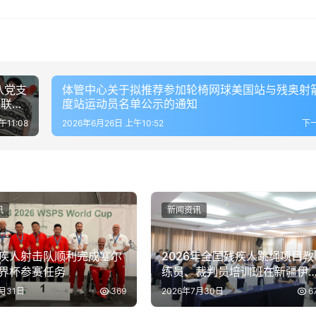
八党支
体管中心关于拟推荐参加轮椅网球美国站与残奥射
学联建
度站运动员名单公示的通知
午11:08
2026年6月26日 上午10:52
下
讯
新闻资讯
疾人射击队顺利完成塞尔
2026年全国残疾人跳绳项目教
界杯参赛任务
练员、裁判员培训班在新疆伊
开班
7月31日
369
2026年7月30日
6