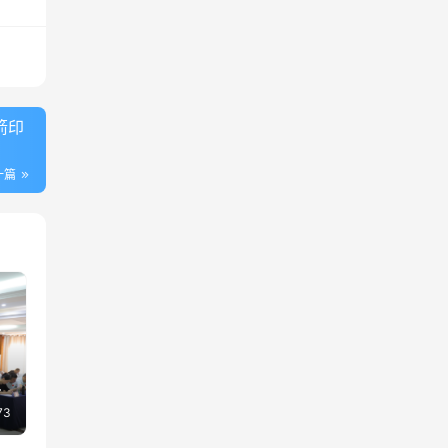
箭印
一篇
犁
73