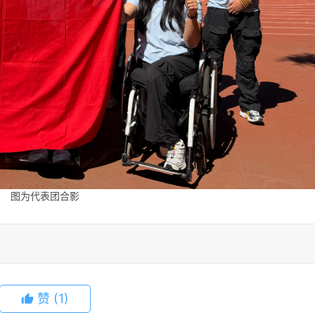
图为代表团合影
赞
(1)