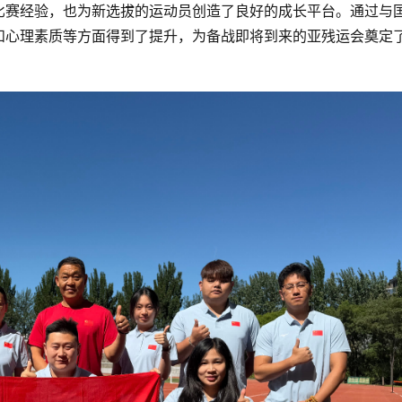
比赛经验，也为新选拔的运动员创造了良好的成长平台。通过与
和心理素质等方面得到了提升，为备战即将到来的亚残运会奠定