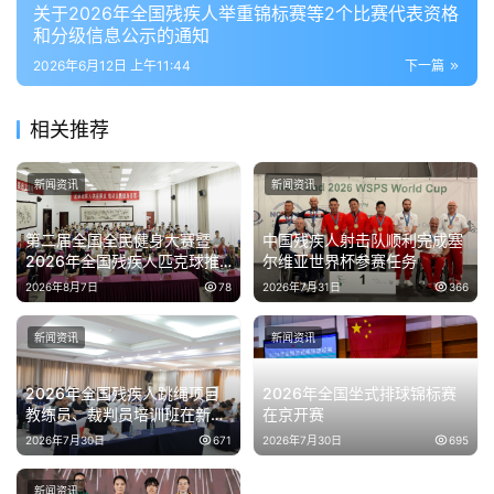
关于2026年全国残疾人举重锦标赛等2个比赛代表资格
和分级信息公示的通知
2026年6月12日 上午11:44
下一篇
相关推荐
新闻资讯
新闻资讯
第二届全国全民健身大赛暨
中国残疾人射击队顺利完成塞
2026年全国残疾人匹克球推
尔维亚世界杯参赛任务
广活动在京举办
2026年8月7日
78
2026年7月31日
366
新闻资讯
新闻资讯
2026年全国残疾人跳绳项目
2026年全国坐式排球锦标赛
教练员、裁判员培训班在新疆
在京开赛
伊犁开班
2026年7月30日
671
2026年7月30日
695
新闻资讯