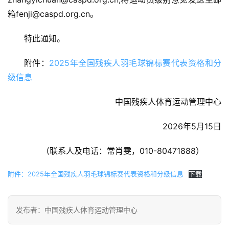
箱fenji@caspd.org.cn。
特此通知。 
附件：
2025年全国残疾人羽毛球锦标赛代表资格和分
级信息
中国残疾人体育运动管理中心
                      2026年5月15日
（联系人及电话：常肖雯，010-80471888）
附件：2025年全国残疾人羽毛球锦标赛代表资格和分级信息
下载
发布者：中国残疾人体育运动管理中心