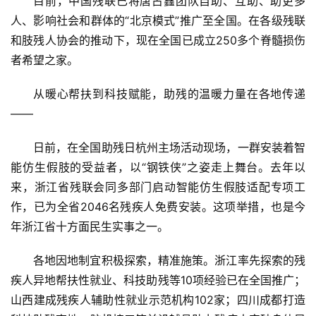
目前，中国残联已将唐占鑫团队自助、互助、助更多
人、影响社会和群体的“北京模式”推广至全国。在各级残联
和肢残人协会的推动下，现在全国已成立250多个脊髓损伤
者希望之家。
从暖心帮扶到科技赋能，助残的温暖力量在各地传递
——
日前，在全国助残日杭州主场活动现场，一群安装着智
能仿生假肢的受益者，以“钢铁侠”之姿走上舞台。去年以
来，浙江省残联会同多部门启动智能仿生假肢适配专项工
作，已为全省2046名残疾人免费安装。这项举措，也是今
年浙江省十方面民生实事之一。
各地因地制宜积极探索，精准施策。浙江率先探索的残
疾人异地帮扶性就业、科技助残等10项经验已在全国推广；
山西建成残疾人辅助性就业示范机构102家；四川成都打造