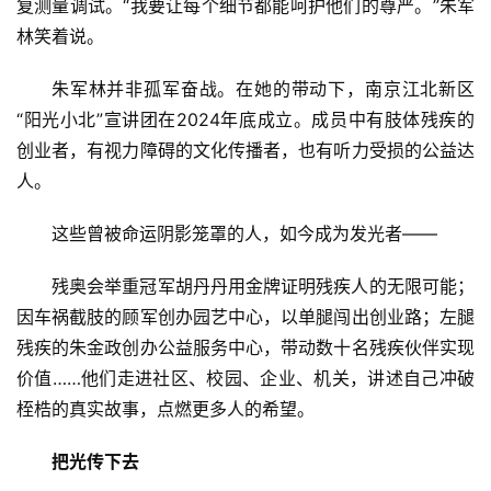
复测量调试。“我要让每个细节都能呵护他们的尊严。”朱军
林笑着说。
朱军林并非孤军奋战。在她的带动下，南京江北新区
“阳光小北”宣讲团在2024年底成立。成员中有肢体残疾的
创业者，有视力障碍的文化传播者，也有听力受损的公益达
人。
这些曾被命运阴影笼罩的人，如今成为发光者——
残奥会举重冠军胡丹丹用金牌证明残疾人的无限可能；
因车祸截肢的顾军创办园艺中心，以单腿闯出创业路；左腿
残疾的朱金政创办公益服务中心，带动数十名残疾伙伴实现
价值……他们走进社区、校园、企业、机关，讲述自己冲破
桎梏的真实故事，点燃更多人的希望。
把光传下去