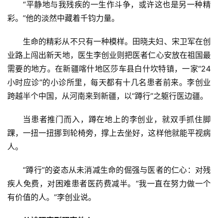
“平静地与我残疾的一生作斗争，或许这也是另一种精
彩。”他的淡然中藏着千钧力量。
生命的精彩从不只有一种模样。田晓夫妇、宋卫军在创
业路上闯出新天地，医生李创业则把医者仁心安放在祖国最
需要的地方。在新疆喀什地区莎车县白什坎特镇，一家“24
小时应诊”的小诊所里，每天都有十几名患者前来。李创业
跨越半个中国，从河南来到新疆，以“蹲行”之躯行医边疆。
当患者推门而入，蹲在地上的李创业，就双手抓住脚
踝，一扭一扭挪到轮椅旁，撑上去坐好，这样他就能平视病
人。
“蹲行”的姿态从未消减生命的倔强与医者的仁心：对残
疾人免费，对困难患者医药费减半。“我一直在努力做一个
有价值的人。”李创业说。