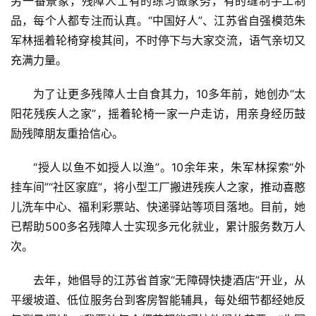
另一番景象，残障人士有的练习做家务，有的缝制手工制
品，每个人都专注而认真。“中国好人”、江苏省自强模范朱
军林摇着轮椅穿梭其间，不时停下与大家交流，语气亲切又
充满力量。
为了让更多残障人士自食其力，10多年前，她创办“太
阳花残疾人之家”，摇着轮椅一家一户走访，用亲身经历鼓
励残障朋友重拾信心。
“授人以鱼不如授人以渔”。10余年来，朱军林探索“外
挂车间”“社区家庭”，将小型工厂搬进残疾人之家，推动喜憨
儿洗车中心、福利彩票站、快递驿站等项目落地。目前，她
已帮助500多名残障人士实现多元化就业，累计服务数万人
次。
去年，她倡导的江苏省首家“无障碍快捷酒店”开业，从
平缓坡道、低位服务台到客房智能辅具，每处细节都经她反