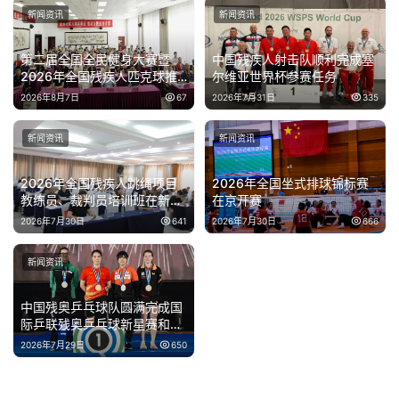
新闻资讯
新闻资讯
第二届全国全民健身大赛暨
中国残疾人射击队顺利完成塞
2026年全国残疾人匹克球推
尔维亚世界杯参赛任务
广活动在京举办
2026年8月7日
67
2026年7月31日
335
新闻资讯
新闻资讯
2026年全国残疾人跳绳项目
2026年全国坐式排球锦标赛
教练员、裁判员培训班在新疆
在京开赛
伊犁开班
2026年7月30日
641
2026年7月30日
666
新闻资讯
中国残奥乒乓球队圆满完成国
际乒联残奥乒乓球新星赛和精
英赛泰国站参赛任务
2026年7月29日
650