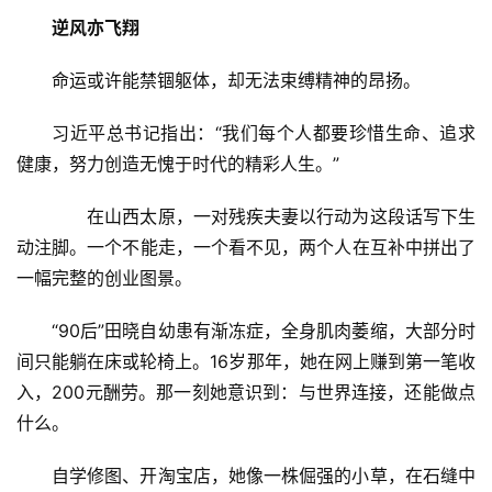
逆风亦飞翔
命运或许能禁锢躯体，却无法束缚精神的昂扬。
习近平总书记指出：“我们每个人都要珍惜生命、追求
健康，努力创造无愧于时代的精彩人生。”
　　在山西太原，一对残疾夫妻以行动为这段话写下生
动注脚。一个不能走，一个看不见，两个人在互补中拼出了
一幅完整的创业图景。
“90后”田晓自幼患有渐冻症，全身肌肉萎缩，大部分时
间只能躺在床或轮椅上。16岁那年，她在网上赚到第一笔收
入，200元酬劳。那一刻她意识到：与世界连接，还能做点
什么。
自学修图、开淘宝店，她像一株倔强的小草，在石缝中