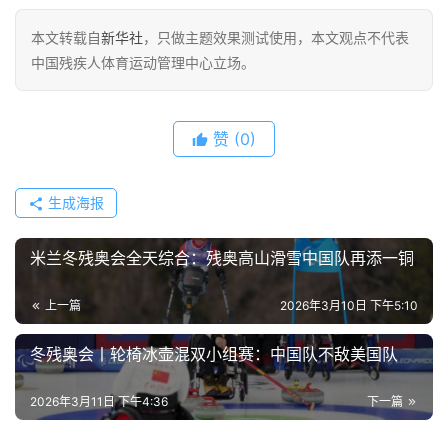
本文转载自
新华社
，只做主题效果测试使用，本文观点不代表
中国残疾人体育运动管理中心立场。
赞
(0)
生成海报
米兰冬残奥会全天综合：残奥高山滑雪中国队再添一铜
上一篇
2026年3月10日 下午5:10
冬残奥会丨轮椅冰壶混双小组赛：中国队不敌美国队
2026年3月11日 下午4:36
下一篇