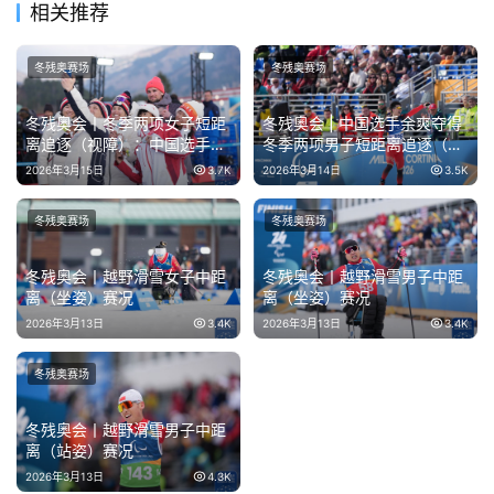
相关推荐
冬残奥赛场
冬残奥赛场
冬残奥会丨冬季两项女子短距
冬残奥会 | 中国选手余爽夺得
离追逐（视障）：中国选手王
冬季两项男子短距离追逐（视
跃获亚军
障）冠军
2026年3月15日
3.7K
2026年3月14日
3.5K
冬残奥赛场
冬残奥赛场
冬残奥会丨越野滑雪女子中距
冬残奥会丨越野滑雪男子中距
离（坐姿）赛况
离（坐姿）赛况
2026年3月13日
3.4K
2026年3月13日
3.4K
冬残奥赛场
冬残奥会丨越野滑雪男子中距
离（站姿）赛况
2026年3月13日
4.3K