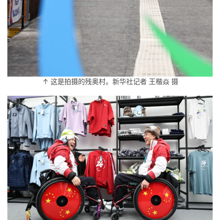
↑ 这是拍摄的残奥村。新华社记者 王楷焱 摄