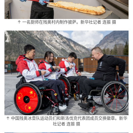
↑ 一名厨师在残奥村内制作披萨。新华社记者 连振 摄
↑ 中国残奥冰壶队运动员们和斯洛伐克代表团成员交换徽章。新华
社记者 连振 摄