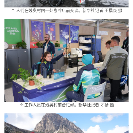
↑ 人们在残奥村内一处咖啡店前交谈。新华社记者 王楷焱 摄
↑ 工作人员在残奥村前台忙碌。新华社记者 才扬 摄