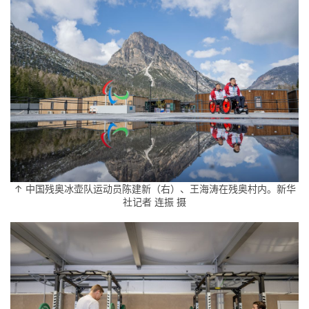
↑ 中国残奥冰壶队运动员陈建新（右）、王海涛在残奥村内。新华
社记者 连振 摄