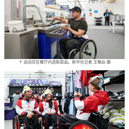
↑ 运动员在餐厅内选取菜品。新华社记者 王楷焱 摄