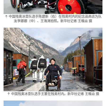
↑ 中国残奥冰壶队选手陈建新（右）在残奥村内的纪念品商店为队
友李娜娜（中）、王海涛拍照。新华社记者 王楷焱 摄
↑ 中国残奥冰壶队选手王蒙在残奥村内。新华社记者 王楷焱 摄