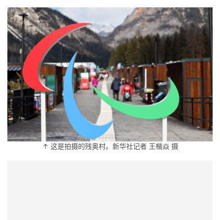
↑ 这是拍摄的残奥村。新华社记者 王楷焱 摄