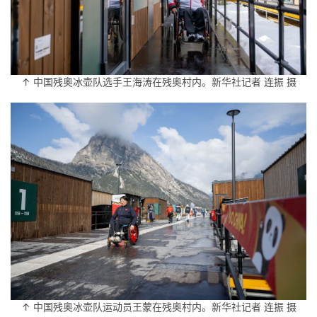
↑ 中国残奥冰壶队选手王海涛在残奥村内。新华社记者 连振 摄
↑ 中国残奥冰壶队运动员王蒙在残奥村内。新华社记者 连振 摄