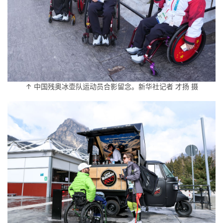
↑ 中国残奥冰壶队运动员合影留念。新华社记者 才扬 摄