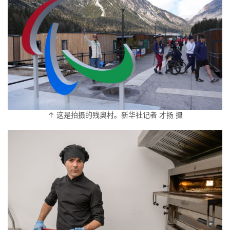
↑ 这是拍摄的残奥村。新华社记者 才扬 摄