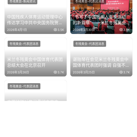
冬残奥会-新闻资讯
冬残奥会-代表团消息
中国残疾人体育运动管理中心
“书写了中国残疾人冬季运动
传达学习中共中央国务院贺电
的新篇章”——米兰冬残奥会
精神
中国体育代表团总结大会在京
2026年4月1日
3.5K
2026年3月30日
3.9K
召开
冬残奥会-代表团消息
冬残奥会-代表团消息
米兰冬残奥会中国体育代表团
谌贻琴在会见米兰冬残奥会中
总结大会在北京召开
国体育代表团时强调 自强不息
再创佳绩 为祖国和人民赢得更
2026年3月26日
3.7K
2026年3月25日
3.7K
多荣誉
冬残奥会-代表团消息
中国残联对学习贯彻中共中
央、国务院致第14届冬残奥会
中国体育代表团贺电作出部署
2026年3月17日
3.7K