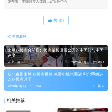
发布者：中国残疾人体育运动管理中心
赞
(0)
生成海报
米兰冬残奥会前瞻：残奥单板滑雪公园的中国红与中国
速度
上一篇
2026年3月3日 上午8:24
从北京到米兰·冬残奥探营 冰雪小城氛围浓 科尔蒂纳进
入冬残奥时间
2026年3月4日 上午8:34
下一篇
相关推荐