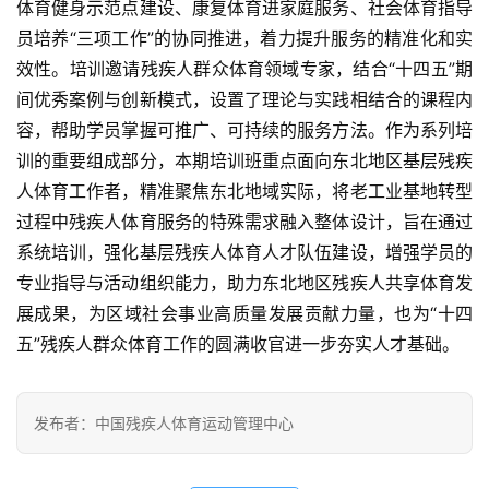
体育健身示范点建设、康复体育进家庭服务、社会体育指导
员培养“三项工作”的协同推进，着力提升服务的精准化和实
效性。培训邀请残疾人群众体育领域专家，结合“十四五”期
间优秀案例与创新模式，设置了理论与实践相结合的课程内
容，帮助学员掌握可推广、可持续的服务方法。作为系列培
训的重要组成部分，本期培训班重点面向东北地区基层残疾
人体育工作者，精准聚焦东北地域实际，将老工业基地转型
过程中残疾人体育服务的特殊需求融入整体设计，旨在通过
系统培训，强化基层残疾人体育人才队伍建设，增强学员的
专业指导与活动组织能力，助力东北地区残疾人共享体育发
展成果，为区域社会事业高质量发展贡献力量，也为“十四
五”残疾人群众体育工作的圆满收官进一步夯实人才基础。
发布者：中国残疾人体育运动管理中心