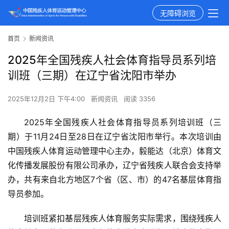
无障碍浏览
首页
新闻资讯
2025年全国残疾人社会体育指导员系列培
训班（三期）在辽宁省沈阳市举办
2025年12月2日 下午4:00
新闻资讯
阅读 3356
2025年全国残疾人社会体育指导员系列培训班（三
期）于11月24日至28日在辽宁省沈阳市举行。本次培训由
中国残疾人体育运动管理中心主办，毅能达（北京）体育文
化传播发展股份有限公司承办，辽宁省残疾人联合会支持举
办，共有来自北方地区7个省（区、市）的47名基层体育指
导员参加。
培训班紧扣基层残疾人体育服务实际需求，围绕残疾人