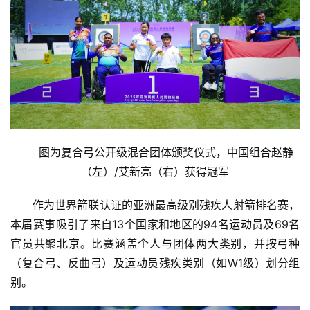
图为复合弓公开级混合团体颁奖仪式，中国组合赵静
（左）/艾新亮（右）获得冠军
作为世界箭联认证的亚洲最高级别残疾人射箭排名赛，
本届赛事吸引了来自13个国家和地区的94名运动员及69名
官员共聚北京。比赛涵盖个人与团体两大类别，并按弓种
（复合弓、反曲弓）及运动员残疾类别（如W1级）划分组
别。