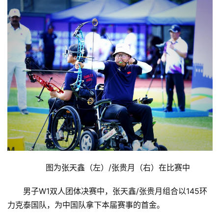
图为张天鑫（左）/张贵月（右）在比赛中
男子W1双人团体决赛中，张天鑫/张贵月组合以145环
力克泰国队，为中国队拿下本届赛事的首金。