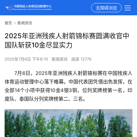
无障碍浏览
首页
新闻资讯
2025年亚洲残疾人射箭锦标赛圆满收官中
国队斩获10金尽显实力
2025年7月6日 下午8:10
新闻资讯
阅读 12776
7月6日，2025年亚洲残疾人射箭锦标赛在中国残疾人
体育运动管理中心落下帷幕。中国代表团凭借出色发挥，在
全部14个小项中获得10金4银3铜，位列奖牌榜第一名，印
度队、泰国队分列奖牌榜第二、三名。