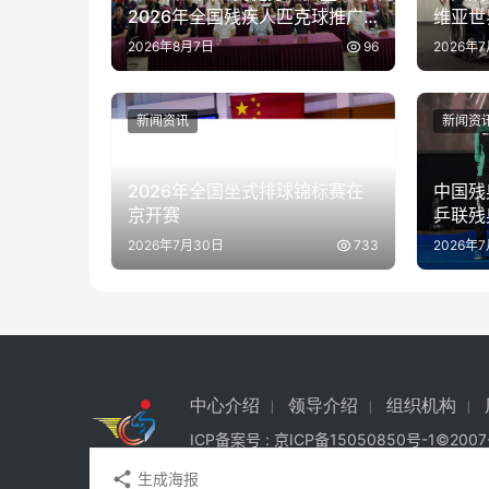
2026年全国残疾人匹克球推广
维亚世
活动在京举办
2026年8月7日
96
2026年
新闻资讯
新闻资
2026年全国坐式排球锦标赛在
中国残
京开赛
乒联残
泰国站
2026年7月30日
733
2026年
中心介绍
领导介绍
组织机构
ICP备案号 :
京ICP备15050850号-1
©200
生成海报