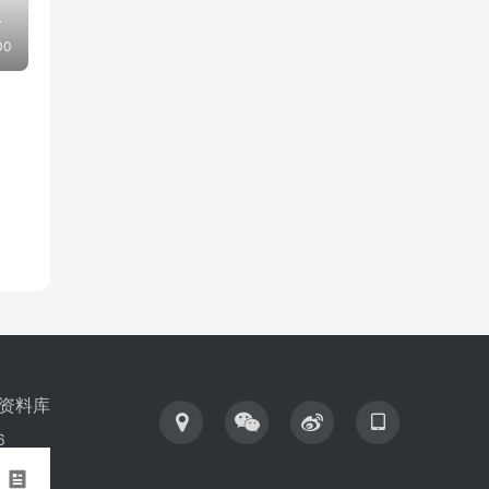
犁
00
资料库
6