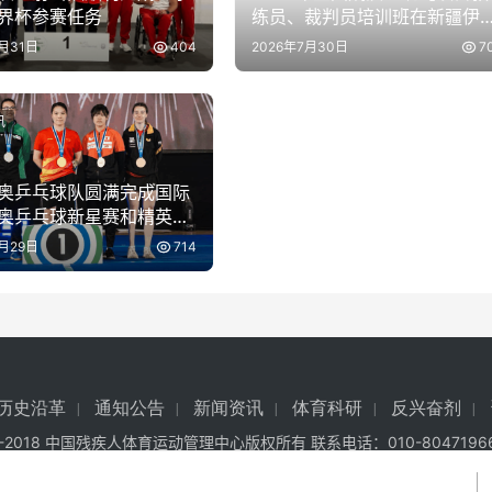
界杯参赛任务
练员、裁判员培训班在新疆伊
开班
7月31日
404
2026年7月30日
7
讯
奥乒乓球队圆满完成国际
奥乒乓球新星赛和精英赛
参赛任务
7月29日
714
历史沿革
通知公告
新闻资讯
体育科研
反兴奋剂
7-2018 中国残疾人体育运动管理中心版权所有 联系电话：010-8047196