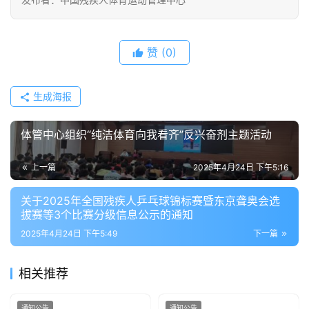
赞
(0)
生成海报
体管中心组织“纯洁体育向我看齐”反兴奋剂主题活动
上一篇
2025年4月24日 下午5:16
关于2025年全国残疾人乒乓球锦标赛暨东京聋奥会选
拔赛等3个比赛分级信息公示的通知
2025年4月24日 下午5:49
下一篇
相关推荐
通知公告
通知公告