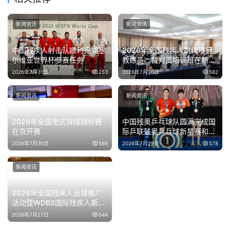
新闻资讯
新闻资讯
中国残疾人射击队顺利完成塞
2026年全国残疾人跳绳项目
尔维亚世界杯参赛任务
教练员、裁判员培训班在新疆
伊犁开班
2026年7月31日
253
2026年7月30日
562
新闻资讯
新闻资讯
2026年全国坐式排球锦标赛
中国残奥乒乓球队圆满完成国
在京开赛
际乒联残奥乒乓球新星赛和精
英赛泰国站参赛任务
2026年7月30日
589
2026年7月29日
578
新闻资讯
2026年全国残疾人台球推广
活动暨WDBS国际残疾人斯诺
克邀请赛在上海举办
2026年7月27日
644