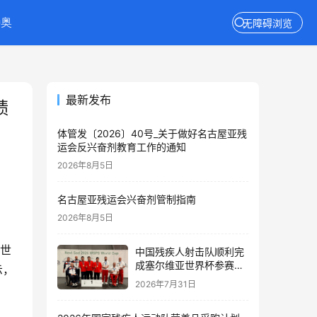
特奥
无障碍浏览
最新发布
绩
体管发〔2026〕40号_关于做好名古屋亚残
运会反兴奋剂教育工作的通知
2026年8月5日
名古屋亚残运会兴奋剂管制指南
2026年8月5日
雪世
中国残疾人射击队顺利完
成塞尔维亚世界杯参赛任
示，
务
2026年7月31日