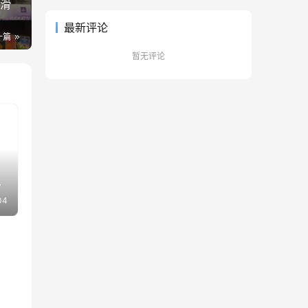
野滑
最新评论
一篇
暂无评论
运
04