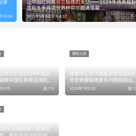
纪录
让中国红照亮芬兰极夜的天空——2024年残奥越
雪和冬季两项世界杯芬兰圆满落幕
午12:08
2025年1月3日 下午4:37
下
告
通知公告
心关于公示2026年坐式
体管中心关于拟推荐参加2026
锦赛中国队参赛成绩的通
年世界攀联残奥系列赛韩国站
动员名单公示的通知
7月27日
710
2026年7月27日
7
告
026年全国残疾人跳绳项
员、裁判员培训班的补充