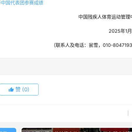
杯中国代表团参赛成绩
                    中国残疾人体育运动管
                  2025年
（联系人及电话：瓮雪，010-804719
赞
(0)