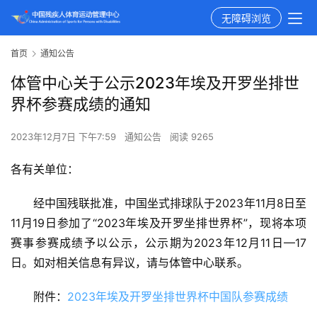
无障碍浏览
首页
通知公告
体管中心关于公示2023年埃及开罗坐排世
界杯参赛成绩的通知
2023年12月7日 下午7:59
通知公告
阅读 9265
各有关单位：
经中国残联批准，中国坐式排球队于2023年11月8日至
11月19日参加了“2023年埃及开罗坐排世界杯”，现将本项
赛事参赛成绩予以公示，公示期为2023年12月11日—17
日。如对相关信息有异议，请与体管中心联系。
附件：
2023年埃及开罗坐排世界杯中国队参赛成绩