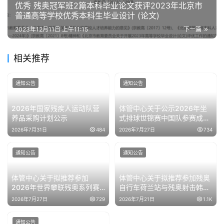
优秀 残奥冠军班2篇本科毕业论文获评2023年北京市
普通高等学校优秀本科生毕业设计 (论文)
2023年12月11日 上午11:15
下一篇
相关推荐
通知公告
通知公告
2026年国家残疾人运动队营
体管中心关于公示2026年坐
养品采购计划公示
式排球世锦赛中国队参赛成绩
的通知
2026年7月31日
484
2026年7月27日
734
通知公告
通知公告
体管中心关于拟推荐参加
体管中心关于拟推荐参加残奥
2026年世界攀联残奥系列赛
自行车荷兰站与残奥射击韩国
韩国站运动员名单公示的通知
站运动员名单公示的通知
2026年7月27日
729
2026年7月21日
1.1K
通知公告