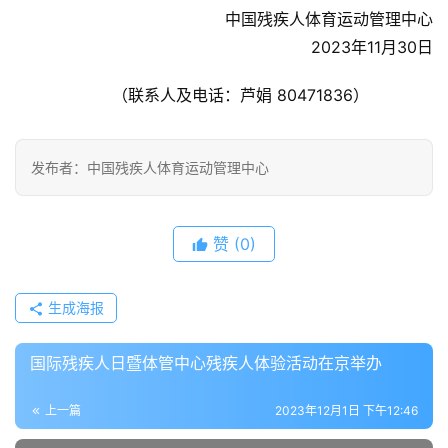
中国残疾人体育运动管理中心
2023年11月30日
（联系人及电话：芦娟 80471836）
发布者：中国残疾人体育运动管理中心
赞
(0)
生成海报
国际残疾人日暨体管中心残疾人体验活动在京举办
上一篇
2023年12月1日 下午12:46