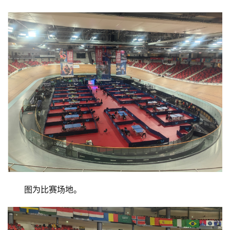
图为比赛场地。