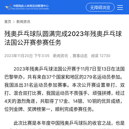
无障碍浏览
首页
新闻资讯
残奥乒乓球队圆满完成2023年残奥乒乓球
法国公开赛参赛任务
2023年11月20日 下午3:05
新闻资讯
,
赛事动态
阅读 12730
2023年残奥乒乓球法国公开赛于11月7日至13日在法国
巴黎举办，共有来自37个国家和地区的279名运动员参加。
我国派出31名运动员参加赛事。本次公开赛设置单打、双
打、混合双打比赛，我国运动员不畏强手、顽强拼搏，经过
4天的激烈角逐，共取得了17金、14银、10铜的优异成绩，
位列金牌、奖牌榜第一，顺利完成参赛任务。
此次比赛是本年度中国残奥乒乓球队的收官之战，也是