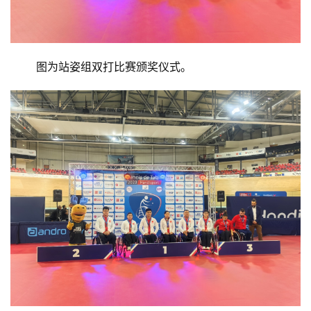
 图为站姿组双打比赛颁奖仪式。