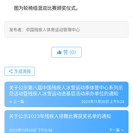
图为轮椅组混双比赛颁奖仪式。
发布者：中国残疾人体育运动管理中心
赞
(0)
生成海报
关于公示第八届中国残疾人冰雪运动季体管中心系列示
范活动暨残疾人冰雪运动进基层活动承办单位的通知
上一篇
2023年11月20日 上午5:25
关于公示2023年残疾人排舞比赛获奖名单的通知
2023年11月23日 下午3:38
下一篇