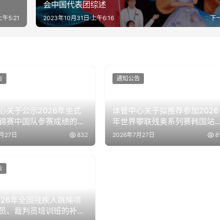
会中国代表团综述
上午5:21
2023年10月31日 上午6:16
下
告
通知公告
心关于公示2026年坐式
体管中心关于拟推荐参加2026
锦赛中国队参赛成绩的通
年世界攀联残奥系列赛韩国站
动员名单公示的通知
7月27日
832
2026年7月27日
8
告
026年全国残疾人跳绳项
员、裁判员培训班的补充