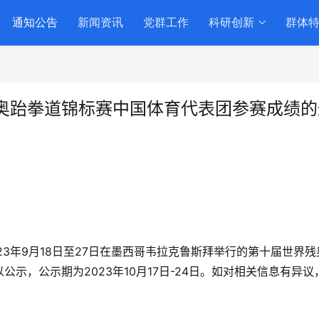
通知公告
新闻资讯
党群工作
科研创新
群体
奥跆拳道锦标赛中国体育代表团参赛成绩的
3年9月18日至27日在墨西哥韦拉克鲁斯拜举行的第十届世界残
示，公示期为2023年10月17日-24日。如对相关信息有异议