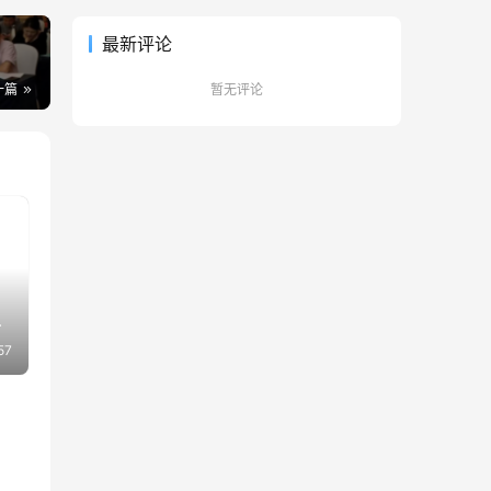
最新评论
暂无评论
一篇
运
57