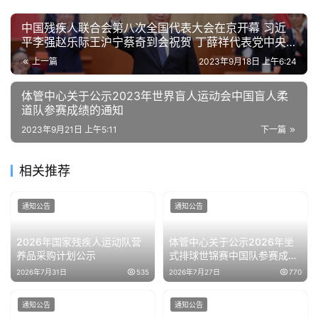
中国残疾人联合会第八次全国代表大会在京开幕 习近
平李强赵乐际王沪宁蔡奇到会祝贺 丁薛祥代表党中央
国务院致词
上一篇
2023年9月18日 上午6:24
体管中心关于公示2023年世界盲人运动会中国盲人柔
道队参赛成绩的通知
2023年9月21日 上午5:11
下一篇
相关推荐
通知公告
通知公告
2026年国家残疾人运动队营
体管中心关于公示2026年坐
养品采购计划公示
式排球世锦赛中国队参赛成绩
的通知
2026年7月31日
535
2026年7月27日
770
通知公告
通知公告