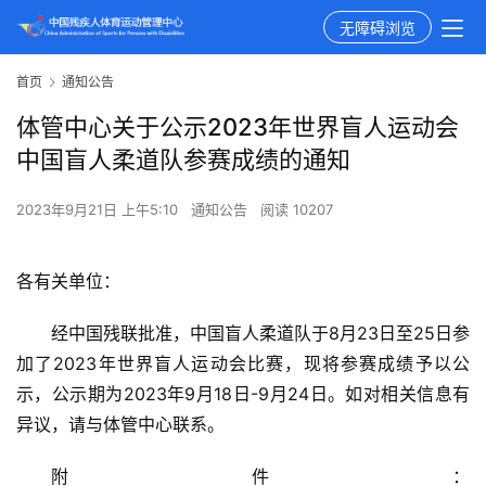
无障碍浏览
首页
通知公告
体管中心关于公示2023年世界盲人运动会
中国盲人柔道队参赛成绩的通知
2023年9月21日 上午5:10
通知公告
阅读 10207
各有关单位： 
经中国残联批准，中国盲人柔道队于8月23日至25日参
加了2023年世界盲人运动会比赛，现将参赛成绩予以公
示，公示期为2023年9月18日-9月24日。如对相关信息有
异议，请与体管中心联系。
附件：