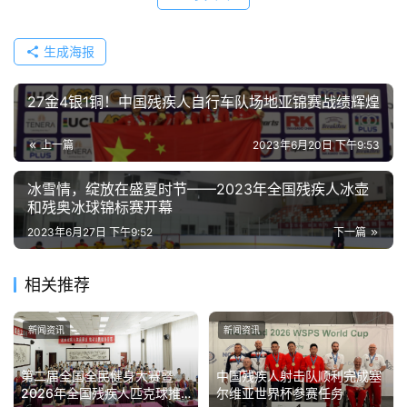
生成海报
27金4银1铜！中国残疾人自行车队场地亚锦赛战绩辉煌
上一篇
2023年6月20日 下午9:53
冰雪情，绽放在盛夏时节——2023年全国残疾人冰壶
和残奥冰球锦标赛开幕
2023年6月27日 下午9:52
下一篇
相关推荐
新闻资讯
新闻资讯
第二届全国全民健身大赛暨
中国残疾人射击队顺利完成塞
2026年全国残疾人匹克球推
尔维亚世界杯参赛任务