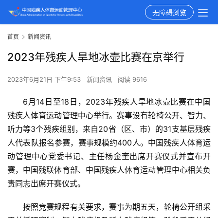
无障碍浏览
首页
新闻资讯
2023年残疾人旱地冰壶比赛在京举行
2023年6月21日 下午9:53
新闻资讯
阅读 9616
6月14日至18日，2023年残疾人旱地冰壶比赛在中国
残疾人体育运动管理中心举行。赛事设有轮椅公开、智力、
听力等3个残疾组别，来自20省（区、市）的31支基层残疾
人代表队报名参赛，赛事规模约400人。中国残疾人体育运
动管理中心党委书记、主任杨金奎出席开赛仪式并宣布开
赛，中国残联体育部、中国残疾人体育运动管理中心相关负
责同志出席开赛仪式。
按照竞赛规程有关要求，赛事为期五天，轮椅公开组采