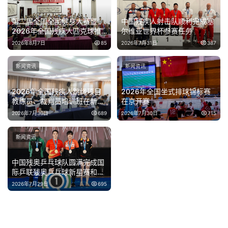
第二届全国全民健身大赛暨
中国残疾人射击队顺利完成塞
2026年全国残疾人匹克球推
尔维亚世界杯参赛任务
广活动在京举办
2026年8月7日
85
2026年7月31日
387
新闻资讯
新闻资讯
2026年全国残疾人跳绳项目
2026年全国坐式排球锦标赛
教练员、裁判员培训班在新疆
在京开赛
伊犁开班
2026年7月30日
689
2026年7月30日
715
新闻资讯
中国残奥乒乓球队圆满完成国
际乒联残奥乒乓球新星赛和精
英赛泰国站参赛任务
2026年7月29日
695