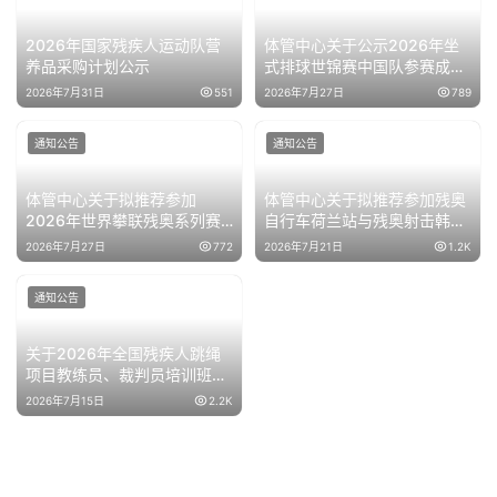
2026年国家残疾人运动队营
体管中心关于公示2026年坐
养品采购计划公示
式排球世锦赛中国队参赛成绩
的通知
2026年7月31日
551
2026年7月27日
789
通知公告
通知公告
体管中心关于拟推荐参加
体管中心关于拟推荐参加残奥
2026年世界攀联残奥系列赛
自行车荷兰站与残奥射击韩国
韩国站运动员名单公示的通知
站运动员名单公示的通知
2026年7月27日
772
2026年7月21日
1.2K
通知公告
关于2026年全国残疾人跳绳
项目教练员、裁判员培训班的
补充通知
2026年7月15日
2.2K