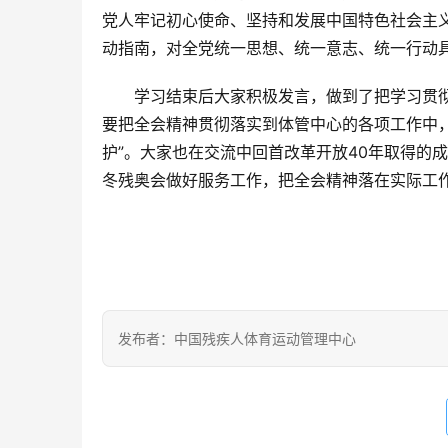
党人牢记初心使命、坚持和发展中国特色社会主
动指南，对全党统一思想、统一意志、统一行动
学习结束后大家积极发言，做到了把学习贯
要把全会精神贯彻落实到体管中心的各项工作中，
护”。大家也在交流中回首改革开放40年取得的
冬残奥会做好服务工作，把全会精神落在实际工
发布者：中国残疾人体育运动管理中心