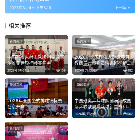
2023年3月4日 下午3:19
下一篇
相关推荐
新闻资讯
新闻资讯
中国残疾人射击队顺利完成塞
2026年全国残疾人跳绳项目
尔维亚世界杯参赛任务
教练员、裁判员培训班在新疆
伊犁开班
2026年7月31日
159
2026年7月30日
482
新闻资讯
新闻资讯
2026年全国坐式排球锦标赛
中国残奥乒乓球队圆满完成国
在京开赛
际乒联残奥乒乓球新星赛和精
英赛泰国站参赛任务
2026年7月30日
507
2026年7月29日
502
新闻资讯