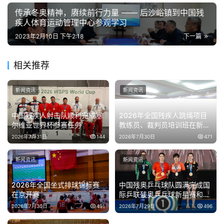
传承冬奥精神，赓续前行力量 —— 后沙峪镇到中国残
疾人体育运动管理中心参观学习
2023年2月10日 下午2:18
下一篇
相关推荐
新闻资讯
新闻资讯
中国残疾人射击队顺利完成塞
2026年全国残疾人跳绳项目
尔维亚世界杯参赛任务
教练员、裁判员培训班在新疆
伊犁开班
2026年7月31日
144
2026年7月30日
471
新闻资讯
新闻资讯
2026年全国坐式排球锦标赛
中国残奥乒乓球队圆满完成国
在京开赛
际乒联残奥乒乓球新星赛和精
英赛泰国站参赛任务
2026年7月30日
491
2026年7月29日
496