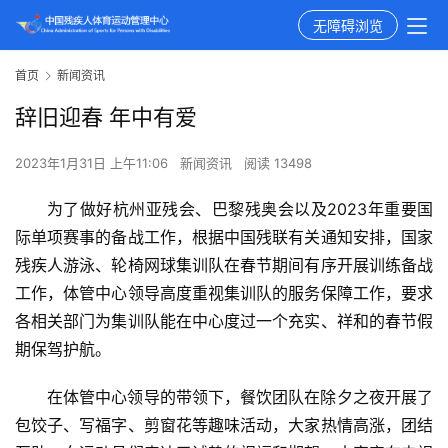
无障碍浏览
首页
新闻资讯
辞旧迎春 年中有爱
2023年1月31日 上午11:06
新闻资讯
阅读 13498
为了做好杭州亚残会、巴黎残奥会以及2023年重要国
际单项赛事的备战工作，根据中国残联有关通知安排，国家
残疾人游泳、轮椅网球集训队在春节期间有序开展训练备战
工作，体管中心领导高度重视集训队的服务保障工作，要求
各相关部门为集训队能在中心度过一个充实、祥和的春节假
期保驾护航。
在体管中心领导的带领下，餐饮团队在除夕之夜开展了
包饺子、写福字、剪窗花等趣味活动，大家热情高涨，团结