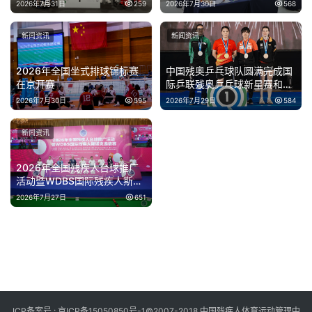
伊犁开班
2026年7月31日
259
2026年7月30日
568
新闻资讯
新闻资讯
2026年全国坐式排球锦标赛
中国残奥乒乓球队圆满完成国
在京开赛
际乒联残奥乒乓球新星赛和精
英赛泰国站参赛任务
2026年7月30日
595
2026年7月29日
584
新闻资讯
2026年全国残疾人台球推广
活动暨WDBS国际残疾人斯诺
克邀请赛在上海举办
2026年7月27日
651
ICP备案号 :
京ICP备15050850号-1
©2007-2018 中国残疾人体育运动管理中