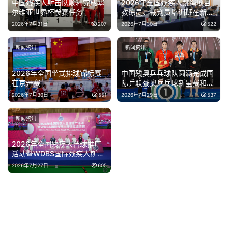
中国残疾人射击队顺利完成塞
2026年全国残疾人跳绳项目
尔维亚世界杯参赛任务
教练员、裁判员培训班在新疆
伊犁开班
2026年7月31日
207
2026年7月30日
522
新闻资讯
新闻资讯
2026年全国坐式排球锦标赛
中国残奥乒乓球队圆满完成国
在京开赛
际乒联残奥乒乓球新星赛和精
英赛泰国站参赛任务
2026年7月30日
551
2026年7月29日
537
新闻资讯
2026年全国残疾人台球推广
活动暨WDBS国际残疾人斯诺
克邀请赛在上海举办
2026年7月27日
605