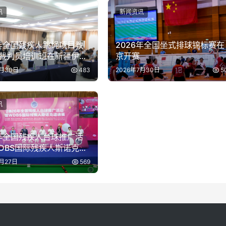
讯
新闻资讯
6年全国残疾人跳绳项目教
2026年全国坐式排球锦标赛在
裁判员培训班在新疆伊犁
京开赛
7月30日
483
2026年7月30日
5
讯
6年全国残疾人台球推广活
DBS国际残疾人斯诺克邀
上海举办
7月27日
569