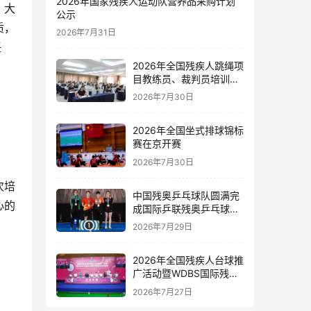
2026年国家残疾人运动队营养品采购计划
。大
公示
质，
2026年7月31日
任
2026年全国残疾人跳绳项
目教练员、裁判员培训班
在新疆伊犁开班
2026年7月30日
2026年全国坐式排球锦标
赛在京开赛
2026年7月30日
次培
中国残奥乒乓球队圆满完
心的
成国际乒联残奥乒乓球新
星赛和精英赛泰国站参赛
2026年7月29日
任务
2026年全国残疾人台球推
广活动暨WDBS国际残疾
人斯诺克邀请赛在上海举
2026年7月27日
办