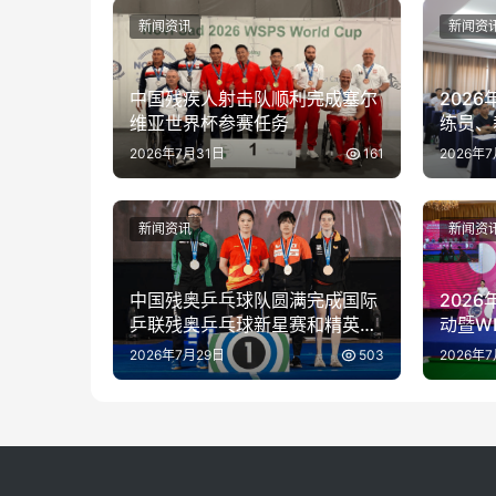
新闻资讯
新闻资
中国残疾人射击队顺利完成塞尔
202
维亚世界杯参赛任务
练员、
开班
2026年7月31日
161
2026年
新闻资讯
新闻资
中国残奥乒乓球队圆满完成国际
202
乒联残奥乒乓球新星赛和精英赛
动暨W
泰国站参赛任务
请赛在
2026年7月29日
503
2026年