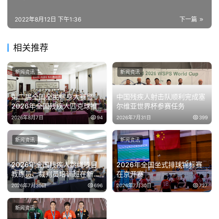
2022年8月12日 下午1:36
下一篇
相关推荐
新闻资讯
新闻资讯
第二届全国全民健身大赛暨
中国残疾人射击队顺利完成塞
2026年全国残疾人匹克球推
尔维亚世界杯参赛任务
广活动在京举办
2026年8月7日
94
2026年7月31日
399
新闻资讯
新闻资讯
2026年全国残疾人跳绳项目
2026年全国坐式排球锦标赛
教练员、裁判员培训班在新疆
在京开赛
伊犁开班
2026年7月30日
696
2026年7月30日
727
新闻资讯