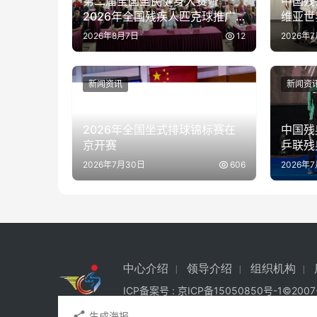
第二届全国全民健身大赛暨
中国残
2026年全国残疾人匹克球推广
维亚世
活动在京举办
2026年8月7日
12
2026年
新闻资讯
新闻资
2026年全国坐式排球锦标赛在
中国残
京开赛
乒联残
泰国站
2026年7月30日
606
2026年
中心介绍
领导介绍
组织机构
ICP备案号 :
京ICP备15050850号-1
©200
生成海报