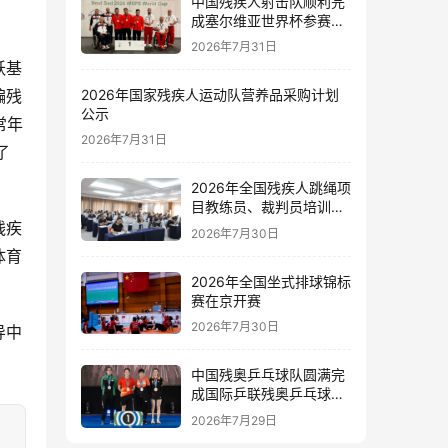
中国残疾人射击队顺利完
成塞尔维亚世界杯参赛任
务
2026年7月31日
跃基
编残
2026年国家残疾人运动队营养品采购计划
公示
常年
2026年7月31日
了
。
2026年全国残疾人跳绳项
目教练员、裁判员培训班
在新疆伊犁开班
残疾
2026年7月30日
体育
2026年全国坐式排球锦标
赛在京开赛
2026年7月30日
导中
中国残奥乒乓球队圆满完
成国际乒联残奥乒乓球新
星赛和精英赛泰国站参赛
2026年7月29日
任务