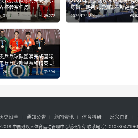
疾人射击队顺利完成塞尔
2026年全国残疾人跳绳项目教
界杯参赛任务
练员、裁判员培训班在新疆伊
开班
7月31日
272
2026年7月30日
5
讯
奥乒乓球队圆满完成国际
奥乒乓球新星赛和精英赛
参赛任务
7月29日
594
历史沿革
通知公告
新闻资讯
体育科研
反兴奋剂
7-2018 中国残疾人体育运动管理中心版权所有 联系电话：010-8047196