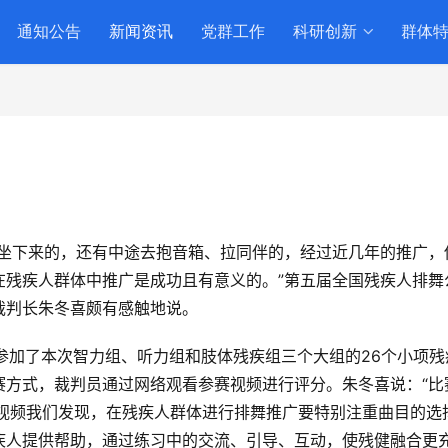
通知公告
新闻资讯
党群工作
科研创新
群体
有坐下来的，还有中途去抱音箱、拉同伴的，经过近几年的推广，
在残疾人群体中推广是成功且有意义的。”第五届全国残疾人排舞
裁判长朱冬喜颇有感触地说。
人参加了本次智力组、听力组和肢体残疾组三个大组的26个小项残
赛方式，裁判员通过网络观看参赛视频进行评分。朱冬喜说：“比
赛视频我们发现，在残疾人群体进行排舞推广要特别注重曲目的选
疾人提供帮助，通过练习中的交流、引导、互动，使残健融合更