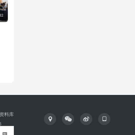
犁
82
资料库
6