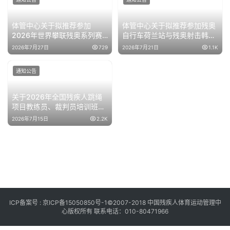
体管中心关于拟推荐参加
体管中心关于拟推荐参加残奥
2026年世界攀联残奥系列赛
自行车荷兰站与残奥射击韩国
韩国站运动员名单公示的通知
站运动员名单公示的通知
2026年7月27日
729
2026年7月21日
1.1K
通知公告
关于2026年全国残疾人跳绳
项目教练员、裁判员培训班的
补充通知
2026年7月15日
2.2K
ICP备案号 :
京ICP备15050850号-1
©2007-2018 中国残疾人体育运动管理中
心版权所有 联系电话：010-80471966