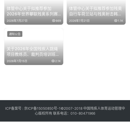
体管中心关于拟推荐参加
体管中心关于拟推荐参加残奥
2026年世界攀联残奥系列赛
自行车荷兰站与残奥射击韩国
韩国站运动员名单公示的通知
站运动员名单公示的通知
2026年7月27日
669
2026年7月21日
1.1K
通知公告
关于2026年全国残疾人跳绳
项目教练员、裁判员培训班的
补充通知
2026年7月15日
2.1K
ICP备案号 :
京ICP备15050850号-1
©2007-2018 中国残疾人体育运动管理中
心版权所有 联系电话：010-80471966