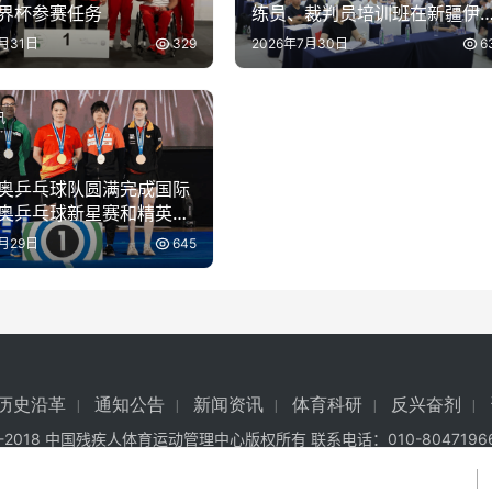
界杯参赛任务
练员、裁判员培训班在新疆伊
开班
7月31日
329
2026年7月30日
6
讯
奥乒乓球队圆满完成国际
奥乒乓球新星赛和精英赛
参赛任务
7月29日
645
历史沿革
通知公告
新闻资讯
体育科研
反兴奋剂
7-2018 中国残疾人体育运动管理中心版权所有 联系电话：010-8047196