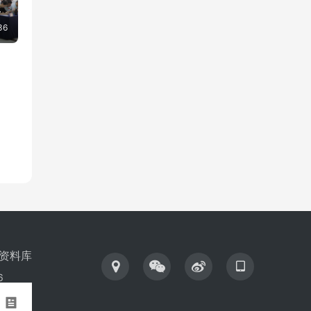
犁
36
资料库
6