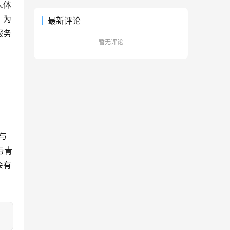
人体
，为
最新评论
服务
暂无评论
与
与青
会有