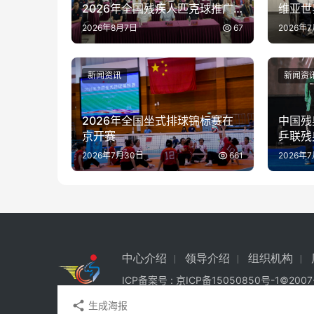
2026年全国残疾人匹克球推广
维亚世
活动在京举办
2026年8月7日
67
2026年
新闻资讯
新闻资
2026年全国坐式排球锦标赛在
中国残
京开赛
乒联残
泰国站
2026年7月30日
661
2026年
中心介绍
领导介绍
组织机构
ICP备案号 :
京ICP备15050850号-1
©200
生成海报